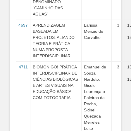
DENOMINADO
“CAMINHO DAS
ÁGUAS”
4697
APRENDIZAGEM
Larissa
3
1
BASEADA EM
Merizio de
PROJETOS: ALIANDO
Carvalho
1
TEORIA E PRÁTICA
NUMA PROPOSTA
INTERDISCIPLINAR
4711
BIOMON GO! PRÁTICA
Emanuel de
3
1
INTERDISCIPLINAR DE
Souza
CIÊNCIAS BIOLÓGICAS
Nardoto,
1
E ARTES VISUAIS NA
Gisele
EDUCAÇÃO BÁSICA
Lourençato
COM FOTOGRAFIA
Faleiros da
Rocha,
Sidnei
Quezada
Meireles
Leite