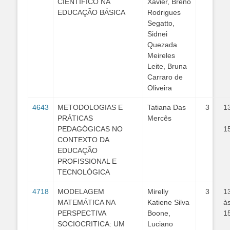
CIENTÍFICO NA
Xavier, Breno
EDUCAÇÃO BÁSICA
Rodrigues
Segatto,
Sidnei
Quezada
Meireles
Leite, Bruna
Carraro de
Oliveira
4643
METODOLOGIAS E
Tatiana Das
3
1
PRÁTICAS
Mercês
PEDAGÓGICAS NO
1
CONTEXTO DA
EDUCAÇÃO
PROFISSIONAL E
TECNOLÓGICA
4718
MODELAGEM
Mirelly
3
1
MATEMÁTICA NA
Katiene Silva
à
PERSPECTIVA
Boone,
1
SOCIOCRITICA: UM
Luciano