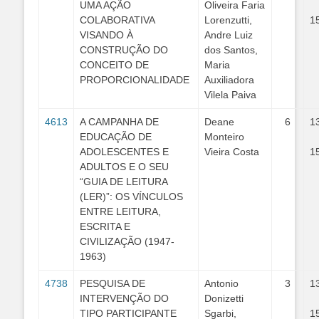
UMA AÇÃO
Oliveira Faria
COLABORATIVA
Lorenzutti,
1
VISANDO À
Andre Luiz
CONSTRUÇÃO DO
dos Santos,
CONCEITO DE
Maria
PROPORCIONALIDADE
Auxiliadora
Vilela Paiva
4613
A CAMPANHA DE
Deane
6
1
EDUCAÇÃO DE
Monteiro
ADOLESCENTES E
Vieira Costa
1
ADULTOS E O SEU
“GUIA DE LEITURA
(LER)”: OS VÍNCULOS
ENTRE LEITURA,
ESCRITA E
CIVILIZAÇÃO (1947-
1963)
4738
PESQUISA DE
Antonio
3
1
INTERVENÇÃO DO
Donizetti
TIPO PARTICIPANTE
Sgarbi,
1