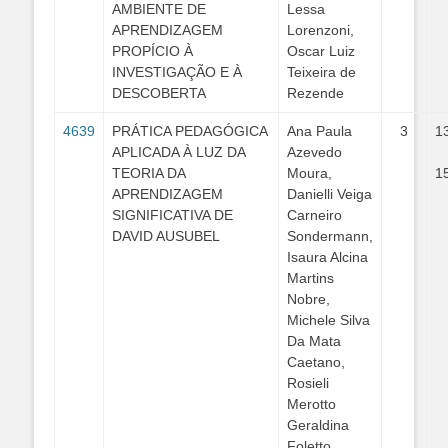
AMBIENTE DE
Lessa
APRENDIZAGEM
Lorenzoni,
PROPÍCIO À
Oscar Luiz
INVESTIGAÇÃO E À
Teixeira de
DESCOBERTA
Rezende
4639
PRÁTICA PEDAGÓGICA
Ana Paula
3
1
APLICADA À LUZ DA
Azevedo
TEORIA DA
Moura,
1
APRENDIZAGEM
Danielli Veiga
SIGNIFICATIVA DE
Carneiro
DAVID AUSUBEL
Sondermann,
Isaura Alcina
Martins
Nobre,
Michele Silva
Da Mata
Caetano,
Rosieli
Merotto
Geraldina
Foletto