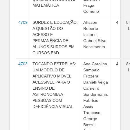
MATEMÁTICA
Fraga
Comerio
4709
SURDEZ E EDUCAÇÃO:
Allisson
4
8
A QUESTÃO DO
Roberto
1
ACESSO E
Isidorio,
PERMANÊNCIA DE
Gabriel Silva
ALUNOS SURDOS EM
Nascimento
CURSOS EAD
4703
TOCANDO ESTRELAS:
Ana Carolina
4
8
UM MODELO DE
Sampaio
1
APLICATIVO MÓVEL
Frizzera,
ACESSÍVEL PARA O
Danielli Veiga
ENSINO DE
Carneiro
ASTRONOMIA A
Sondermann,
PESSOAS COM
Fabrício
DEFICIÊNCIA VISUAL
Assis
Trancoso,
George
Bassul