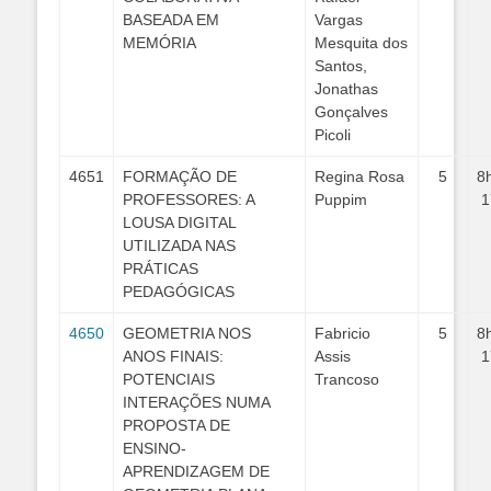
BASEADA EM
Vargas
MEMÓRIA
Mesquita dos
Santos,
Jonathas
Gonçalves
Picoli
4651
FORMAÇÃO DE
Regina Rosa
5
8
PROFESSORES: A
Puppim
1
LOUSA DIGITAL
UTILIZADA NAS
PRÁTICAS
PEDAGÓGICAS
4650
GEOMETRIA NOS
Fabricio
5
8
ANOS FINAIS:
Assis
1
POTENCIAIS
Trancoso
INTERAÇÕES NUMA
PROPOSTA DE
ENSINO-
APRENDIZAGEM DE