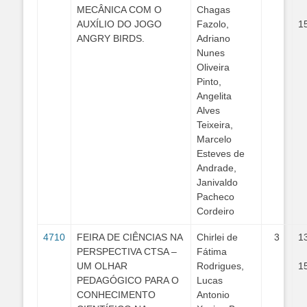
MECÂNICA COM O
Chagas
AUXÍLIO DO JOGO
Fazolo,
1
ANGRY BIRDS.
Adriano
Nunes
Oliveira
Pinto,
Angelita
Alves
Teixeira,
Marcelo
Esteves de
Andrade,
Janivaldo
Pacheco
Cordeiro
4710
FEIRA DE CIÊNCIAS NA
Chirlei de
3
1
PERSPECTIVA CTSA –
Fátima
UM OLHAR
Rodrigues,
1
PEDAGÓGICO PARA O
Lucas
CONHECIMENTO
Antonio