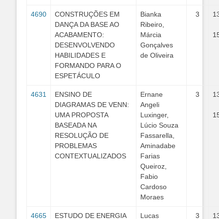
4690
CONSTRUÇÕES EM
Bianka
3
1
DANÇA DA BASE AO
Ribeiro,
ACABAMENTO:
Márcia
1
DESENVOLVENDO
Gonçalves
HABILIDADES E
de Oliveira
FORMANDO PARA O
ESPETÁCULO
4631
ENSINO DE
Ernane
3
1
DIAGRAMAS DE VENN:
Angeli
UMA PROPOSTA
Luxinger,
1
BASEADA NA
Lúcio Souza
RESOLUÇÃO DE
Fassarella,
PROBLEMAS
Aminadabe
CONTEXTUALIZADOS
Farias
Queiroz,
Fabio
Cardoso
Moraes
4665
ESTUDO DE ENERGIA
Lucas
3
1