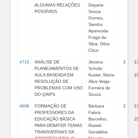
ALGUMAS RELAÇÕES
Dayane
POSSÍVEIS
Souza
Gomes,
Sandra
Aparecida
Fraga da
Silva, Dilza
Côco
4715
ANÁLISE DE
Jéssica
2
1
PLANEJAMENTOS DE
Schultz
AULA BASEADA EM
Kuster, Maria
1
RESOLUÇÃO DE
Alice Veiga
PROBLEMAS COM USO
Ferreira de
DO QAIPS
Souza
4698
FORMAÇÃO DE
Bárbara
2
1
PROFESSORES DA
Fabris
EDUCAÇÃO BÁSICA
Barcellos,
1
PARA DEBATER TEMAS
Rosieli
TRANSVERSAIS DA
Geraldina