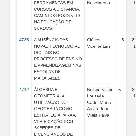
FERRAMENTAS EM
Nascimento
1
CURSOS A DISTÂNCIA:
CAMINHOS POSSÍVEIS
NA EDUCAÇÃO DE
SURDOS
4735
A AUSÊNCIA DAS
Clóves
5
8
NOVAS TECNOLOGIAS
Vicente Lins
1
DIGITAIS NO
PROCESSO DE ENSINO
E APRENDIZAGEM NAS
ESCOLAS DE
MARATAÍZES
4712
ÁLGEBRA E
Nelson Victor
5
8
GEOMETRIA: A
Lousada
1
UTILIZAÇÃO DO
Cade, Maria
GEOGEBRA COMO
Auxiliadora
ESTRATÉGIA PARA A
Vilela Paiva
VERIFICAÇÃO DOS
SABERES DE
LICENCIANDOS DE