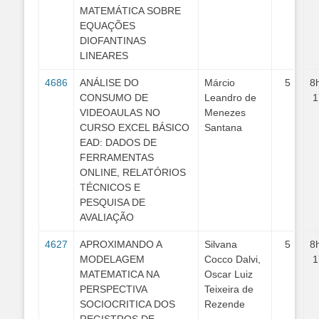
MATEMÁTICA SOBRE
EQUAÇÕES
DIOFANTINAS
LINEARES
4686
ANÁLISE DO
Márcio
5
8
CONSUMO DE
Leandro de
1
VIDEOAULAS NO
Menezes
CURSO EXCEL BÁSICO
Santana
EAD: DADOS DE
FERRAMENTAS
ONLINE, RELATÓRIOS
TÉCNICOS E
PESQUISA DE
AVALIAÇÃO
4627
APROXIMANDO A
Silvana
5
8
MODELAGEM
Cocco Dalvi,
1
MATEMATICA NA
Oscar Luiz
PERSPECTIVA
Teixeira de
SOCIOCRITICA DOS
Rezende