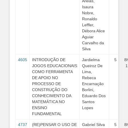
Areias,
Isaura
Nobre,
Ronaldo
Leffler,
Débora Alice
Aguiar
Carvalho da
Silva
4605
INTRODUÇÃO DE
Jardielma
5
8
JOGOS EDUCACIONAIS
Queiroz De
1
COMO FERRAMENTA
Lima,
DE APOIO NO
Rebeca
PROCESSO DE
Encarnação
CONSTRUÇÃO DO
Borlini,
CONHECIMENTO DA
Eduardo Dos
MATEMÁTICA NO
Santos
ENSINO
Lopes
FUNDAMENTAL
4737
(RE)PENSAR O USO DE
Gabriel Silva
5
8