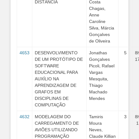
DISTÂNCIA
Costa
Chagas,
Anne
Caroline
Silva, Márcia
Gonçalves
de Oliveira
4653
DESENVOLVIMENTO
Jonathas
5
8
DE UM PROTÓTIPO DE
Gonçalves
1
SOFTWARE
Picoli, Rafael
EDUCACIONAL PARA
Vargas
AUXÍLIO NA
Mesquita,
APRENDIZAGEM DE
Thiago
GRAFOS EM
Machado
DISCIPLINAS DE
Mendes
COMPUTAÇÃO
4632
MODELAGEM DO
Tamiris
3
8
CARREGAMENTO DE
Moura
1
AVIÕES UTILIZANDO
Neves,
PROGRAMAÇÃO
Claude Killian