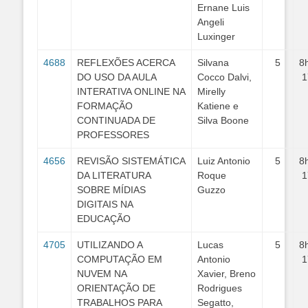
Ernane Luis
Angeli
Luxinger
4688
REFLEXÕES ACERCA
Silvana
5
8
DO USO DA AULA
Cocco Dalvi,
1
INTERATIVA ONLINE NA
Mirelly
FORMAÇÃO
Katiene e
CONTINUADA DE
Silva Boone
PROFESSORES
4656
REVISÃO SISTEMÁTICA
Luiz Antonio
5
8
DA LITERATURA
Roque
1
SOBRE MÍDIAS
Guzzo
DIGITAIS NA
EDUCAÇÃO
4705
UTILIZANDO A
Lucas
5
8
COMPUTAÇÃO EM
Antonio
1
NUVEM NA
Xavier, Breno
ORIENTAÇÃO DE
Rodrigues
TRABALHOS PARA
Segatto,