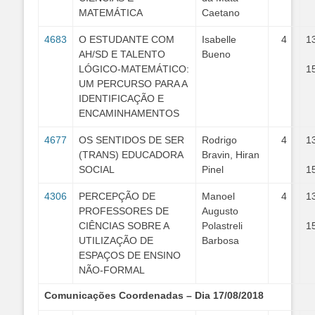
MATEMÁTICA
Caetano
4683
O ESTUDANTE COM
Isabelle
4
1
AH/SD E TALENTO
Bueno
LÓGICO-MATEMÁTICO:
1
UM PERCURSO PARA A
IDENTIFICAÇÃO E
ENCAMINHAMENTOS
4677
OS SENTIDOS DE SER
Rodrigo
4
1
(TRANS) EDUCADORA
Bravin, Hiran
SOCIAL
Pinel
1
4306
PERCEPÇÃO DE
Manoel
4
1
PROFESSORES DE
Augusto
CIÊNCIAS SOBRE A
Polastreli
1
UTILIZAÇÃO DE
Barbosa
ESPAÇOS DE ENSINO
NÃO-FORMAL
Comunicações Coordenadas – Dia 17/08/2018