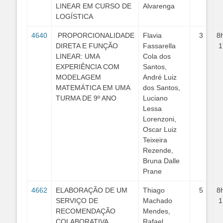
LINEAR EM CURSO DE
Alvarenga
LOGÍSTICA
4640
PROPORCIONALIDADE
Flavia
3
8
DIRETA E FUNÇÃO
Fassarella
1
LINEAR: UMA
Cola dos
EXPERIÊNCIA COM
Santos,
MODELAGEM
André Luiz
MATEMÁTICA EM UMA
dos Santos,
TURMA DE 9º ANO
Luciano
Lessa
Lorenzoni,
Oscar Luiz
Teixeira
Rezende,
Bruna Dalle
Prane
4662
ELABORAÇÃO DE UM
Thiago
5
8
SERVIÇO DE
Machado
1
RECOMENDAÇÃO
Mendes,
COLABORATIVA
Rafael