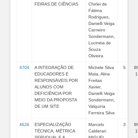
FEIRAS DE CIÊNCIAS
Chirlei de
Fátima
Rodrigues,
Danielli Veiga
Carneiro
Sondermann,
Lucinéia de
Souza
Oliveira
4704
A INTEGRAÇÃO DE
Michele Silva
5
8
EDUCADORES E
Mata, Aline
1
RESPONSÁVEIS POR
Freitas
ALUNOS COM
Xavier,
DEFICIÊNCIA POR
Danielli Veiga
MEIO DA PROPOSTA
Sondermann,
DE UM SITE
Valquíria
Ferreira Silva
4626
ESPECIALIZAÇÃO
Marcelo
3
8
TÉCNICA, MÉTRICA
Calderari
1
SERVQUAL E A
MIGUEL,