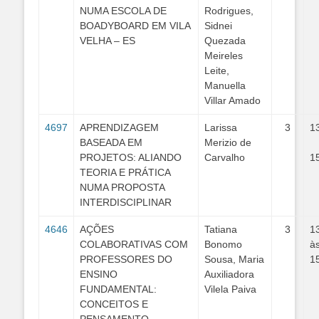
NUMA ESCOLA DE
Rodrigues,
BOADYBOARD EM VILA
Sidnei
VELHA – ES
Quezada
Meireles
Leite,
Manuella
Villar Amado
4697
APRENDIZAGEM
Larissa
3
1
BASEADA EM
Merizio de
PROJETOS: ALIANDO
Carvalho
1
TEORIA E PRÁTICA
NUMA PROPOSTA
INTERDISCIPLINAR
4646
AÇÕES
Tatiana
3
1
COLABORATIVAS COM
Bonomo
à
PROFESSORES DO
Sousa, Maria
1
ENSINO
Auxiliadora
FUNDAMENTAL:
Vilela Paiva
CONCEITOS E