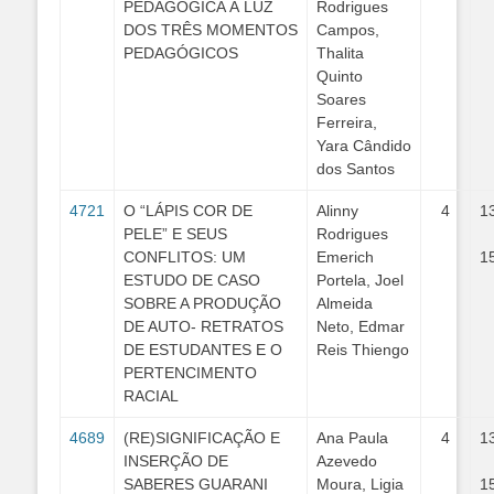
PEDAGÓGICA À LUZ
Rodrigues
DOS TRÊS MOMENTOS
Campos,
PEDAGÓGICOS
Thalita
Quinto
Soares
Ferreira,
Yara Cândido
dos Santos
4721
O “LÁPIS COR DE
Alinny
4
1
PELE” E SEUS
Rodrigues
CONFLITOS: UM
Emerich
1
ESTUDO DE CASO
Portela, Joel
SOBRE A PRODUÇÃO
Almeida
DE AUTO- RETRATOS
Neto, Edmar
DE ESTUDANTES E O
Reis Thiengo
PERTENCIMENTO
RACIAL
4689
(RE)SIGNIFICAÇÃO E
Ana Paula
4
1
INSERÇÃO DE
Azevedo
SABERES GUARANI
Moura, Ligia
1