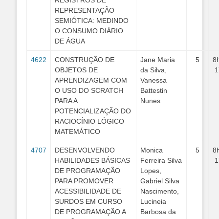
REGISTROS DE
REPRESENTAÇÃO
SEMIÓTICA: MEDINDO
O CONSUMO DIÁRIO
DE ÁGUA
4622
CONSTRUÇÃO DE
Jane Maria
5
8
OBJETOS DE
da Silva,
1
APRENDIZAGEM COM
Vanessa
O USO DO SCRATCH
Battestin
PARA A
Nunes
POTENCIALIZAÇÃO DO
RACIOCÍNIO LÓGICO
MATEMÁTICO
4707
DESENVOLVENDO
Monica
5
8
HABILIDADES BÁSICAS
Ferreira Silva
1
DE PROGRAMAÇÃO
Lopes,
PARA PROMOVER
Gabriel Silva
ACESSIBILIDADE DE
Nascimento,
SURDOS EM CURSO
Lucineia
DE PROGRAMAÇÃO A
Barbosa da