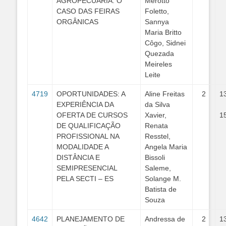
AGROPECUÁRIA: O
Merotto
CASO DAS FEIRAS
Foletto,
ORGÂNICAS
Sannya
Maria Britto
Côgo, Sidnei
Quezada
Meireles
Leite
4719
OPORTUNIDADES: A
Aline Freitas
2
1
EXPERIÊNCIA DA
da Silva
OFERTA DE CURSOS
Xavier,
1
DE QUALIFICAÇÃO
Renata
PROFISSIONAL NA
Resstel,
MODALIDADE A
Angela Maria
DISTÂNCIA E
Bissoli
SEMIPRESENCIAL
Saleme,
PELA SECTI – ES
Solange M.
Batista de
Souza
4642
PLANEJAMENTO DE
Andressa de
2
1