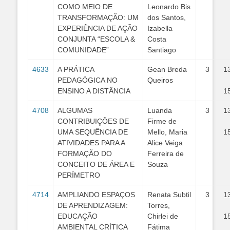
COMO MEIO DE
Leonardo Bis
TRANSFORMAÇÃO: UM
dos Santos,
EXPERIÊNCIA DE AÇÃO
Izabella
CONJUNTA “ESCOLA &
Costa
COMUNIDADE”
Santiago
4633
A PRÁTICA
Gean Breda
3
1
PEDAGÓGICA NO
Queiros
ENSINO A DISTÂNCIA
1
4708
ALGUMAS
Luanda
3
1
CONTRIBUIÇÕES DE
Firme de
UMA SEQUÊNCIA DE
Mello, Maria
1
ATIVIDADES PARA A
Alice Veiga
FORMAÇÃO DO
Ferreira de
CONCEITO DE ÁREA E
Souza
PERÍMETRO
4714
AMPLIANDO ESPAÇOS
Renata Subtil
3
1
DE APRENDIZAGEM:
Torres,
EDUCAÇÃO
Chirlei de
1
AMBIENTAL CRÍTICA
Fátima