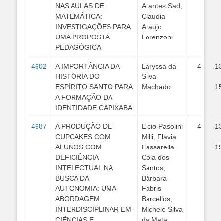
NAS AULAS DE
Arantes Sad,
MATEMÁTICA:
Claudia
INVESTIGAÇÕES PARA
Araujo
UMA PROPOSTA
Lorenzoni
PEDAGÓGICA
4602
A IMPORTÂNCIA DA
Laryssa da
4
1
HISTÓRIA DO
Silva
ESPÍRITO SANTO PARA
Machado
1
A FORMAÇÃO DA
IDENTIDADE CAPIXABA
4687
A PRODUÇÃO DE
Elcio Pasolini
4
1
CUPCAKES COM
Milli, Flavia
ALUNOS COM
Fassarella
1
DEFICIÊNCIA
Cola dos
INTELECTUAL NA
Santos,
BUSCA DA
Bárbara
AUTONOMIA: UMA
Fabris
ABORDAGEM
Barcellos,
INTERDISCIPLINAR EM
Michele Silva
CIÊNCIAS E
da Mata