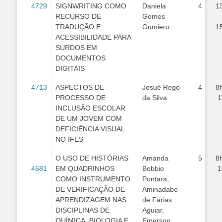
4729
SIGNWRITING COMO
Daniela
4
1
RECURSO DE
Gomes
TRADUÇÃO E
Gumiero
1
ACESSIBILIDADE PARA
SURDOS EM
DOCUMENTOS
DIGITAIS
4713
ASPECTOS DE
Josué Rego
4
8
PROCESSO DE
da Silva
1
INCLUSÃO ESCOLAR
DE UM JOVEM COM
DEFICIÊNCIA VISUAL
NO IFES
O USO DE HISTÓRIAS
Amanda
5
8
4681
EM QUADRINHOS
Bobbio
1
COMO INSTRUMENTO
Pontara,
DE VERIFICAÇÃO DE
Aminadabe
APRENDIZAGEM NAS
de Farias
DISCIPLINAS DE
Aguiar,
QUÍMICA, BIOLOGIA E
Emerson