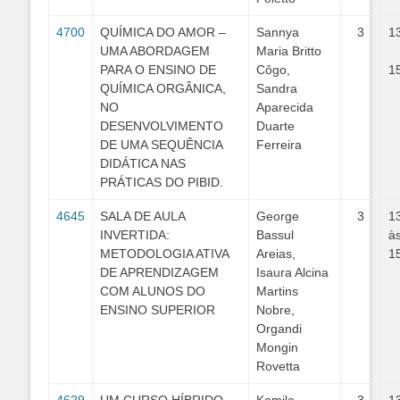
4700
QUÍMICA DO AMOR –
Sannya
3
1
UMA ABORDAGEM
Maria Britto
PARA O ENSINO DE
Côgo,
1
QUÍMICA ORGÂNICA,
Sandra
NO
Aparecida
DESENVOLVIMENTO
Duarte
DE UMA SEQUÊNCIA
Ferreira
DIDÁTICA NAS
PRÁTICAS DO PIBID.
4645
SALA DE AULA
George
3
1
INVERTIDA:
Bassul
à
METODOLOGIA ATIVA
Areias,
1
DE APRENDIZAGEM
Isaura Alcina
COM ALUNOS DO
Martins
ENSINO SUPERIOR
Nobre,
Organdi
Mongin
Rovetta