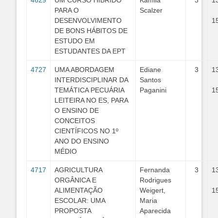
4629
UM CURSO HÍBRIDO
Kamila
3
1
PARA O
Scalzer
DESENVOLVIMENTO
1
DE BONS HÁBITOS DE
ESTUDO EM
ESTUDANTES DA EPT
4727
UMA ABORDAGEM
Ediane
3
1
INTERDISCIPLINAR DA
Santos
TEMÁTICA PECUÁRIA
Paganini
1
LEITEIRA NO ES, PARA
O ENSINO DE
CONCEITOS
CIENTÍFICOS NO 1º
ANO DO ENSINO
MÉDIO
4717
AGRICULTURA
Fernanda
3
1
ORGÂNICA E
Rodrigues
ALIMENTAÇÃO
Weigert,
1
ESCOLAR: UMA
Maria
PROPOSTA
Aparecida