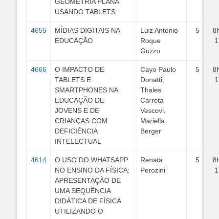
GEOMETRIA PLANA
USANDO TABLETS
4655
MÍDIAS DIGITAIS NA
Luiz Antonio
5
8
EDUCAÇÃO
Roque
1
Guzzo
4666
O IMPACTO DE
Cayo Paulo
5
8
TABLETS E
Donatti,
1
SMARTPHONES NA
Thales
EDUCAÇÃO DE
Carreta
JOVENS E DE
Vescovi,
CRIANÇAS COM
Mariella
DEFICIÊNCIA
Berger
INTELECTUAL
4614
O USO DO WHATSAPP
Renata
5
8
NO ENSINO DA FÍSICA:
Perozini
1
APRESENTAÇÃO DE
UMA SEQUÊNCIA
DIDÁTICA DE FÍSICA
UTILIZANDO O