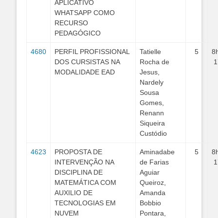
APLICATIVO
WHATSAPP COMO
RECURSO
PEDAGÓGICO
4680
PERFIL PROFISSIONAL
Tatielle
5
8
DOS CURSISTAS NA
Rocha de
1
MODALIDADE EAD
Jesus,
Nardely
Sousa
Gomes,
Renann
Siqueira
Custódio
4623
PROPOSTA DE
Aminadabe
5
8
INTERVENÇÃO NA
de Farias
1
DISCIPLINA DE
Aguiar
MATEMÁTICA COM
Queiroz,
AUXILIO DE
Amanda
TECNOLOGIAS EM
Bobbio
NUVEM
Pontara,