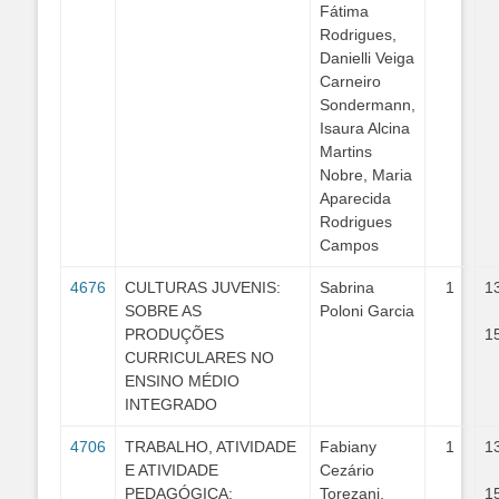
Fátima
Rodrigues,
Danielli Veiga
Carneiro
Sondermann,
Isaura Alcina
Martins
Nobre, Maria
Aparecida
Rodrigues
Campos
4676
CULTURAS JUVENIS:
Sabrina
1
1
SOBRE AS
Poloni Garcia
PRODUÇÕES
1
CURRICULARES NO
ENSINO MÉDIO
INTEGRADO
4706
TRABALHO, ATIVIDADE
Fabiany
1
1
E ATIVIDADE
Cezário
PEDAGÓGICA:
Torezani,
1