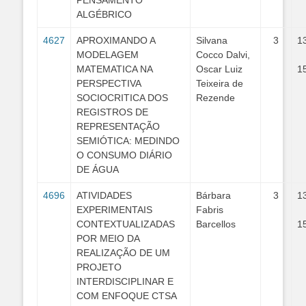
PENSAMENTO
ALGÉBRICO
4627
APROXIMANDO A
Silvana
3
1
MODELAGEM
Cocco Dalvi,
MATEMATICA NA
Oscar Luiz
1
PERSPECTIVA
Teixeira de
SOCIOCRITICA DOS
Rezende
REGISTROS DE
REPRESENTAÇÃO
SEMIÓTICA: MEDINDO
O CONSUMO DIÁRIO
DE ÁGUA
4696
ATIVIDADES
Bárbara
3
1
EXPERIMENTAIS
Fabris
CONTEXTUALIZADAS
Barcellos
1
POR MEIO DA
REALIZAÇÃO DE UM
PROJETO
INTERDISCIPLINAR E
COM ENFOQUE CTSA