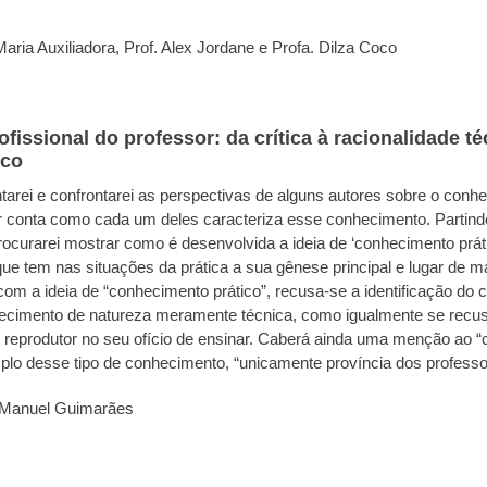
 Maria Auxiliadora, Prof. Alex Jordane e Profa. Dilza Coco
issional do professor: da crítica à racionalidade téc
ico
tarei e confrontarei as perspectivas de alguns autores sobre o conhe
r conta como cada um deles caracteriza esse conhecimento. Partindo
 procurarei mostrar como é desenvolvida a ideia de ‘conhecimento pr
que tem nas situações da prática a sua gênese principal e lugar de m
com a ideia de “conhecimento prático”, recusa-se a identificação do
cimento de natureza meramente técnica, como igualmente se recu
reprodutor no seu ofício de ensinar. Caberá ainda uma menção ao 
lo desse tipo de conhecimento, “unicamente província dos professo
 Manuel Guimarães