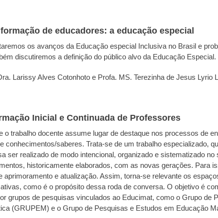
 formação de educadores: a educação especial
taremos os avanços da Educação especial Inclusiva no Brasil e pro
bém discutiremos a definição do público alvo da Educação Especial.
 Dra. Larissy Alves Cotonhoto e Profa. MS. Terezinha de Jesus Lyrio Lo
mação Inicial e Continuada de Professores
e o trabalho docente assume lugar de destaque nos processos de e
 de conhecimentos/saberes. Trata-se de um trabalho especializado, q
isa ser realizado de modo intencional, organizado e sistematizado no 
mentos, historicamente elaborados, com as novas gerações. Para is
 aprimoramento e atualização. Assim, torna-se relevante os espaço
mativas, como é o propósito dessa roda de conversa. O objetivo é co
 por grupos de pesquisas vinculados ao Educimat, como o Grupo de 
ica (GRUPEM) e o Grupo de Pesquisas e Estudos em Educação M