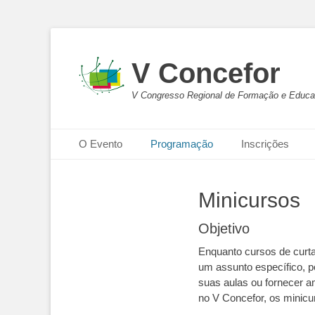
V Concefor
V Congresso Regional de Formação e Educaç
Menu principal
Pular
O Evento
Programação
Inscrições
para
o
conteúdo
Minicursos
Objetivo
Enquanto cursos de curta
um assunto específico, 
suas aulas ou fornecer 
no V Concefor, os minicu