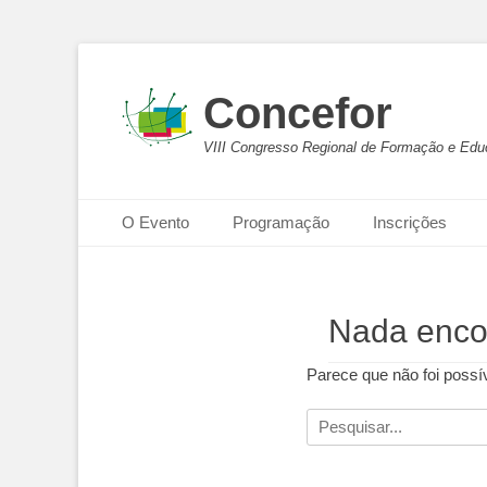
Concefor
VIII Congresso Regional de Formação e Educ
Menu principal
Pular
O Evento
Programação
Inscrições
para
o
conteúdo
Nada enco
Parece que não foi possí
Pesquisar
por: