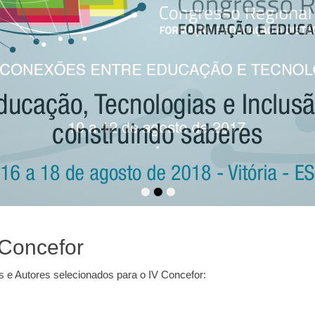
.
_
 na
por
admin
 na
por
admin
•
•
•
 Concefor
 e Autores selecionados para o IV Concefor: