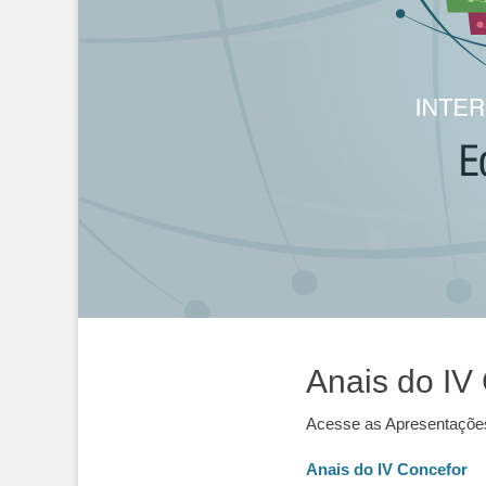
Postada
Postada
Anais do IV
Acesse as Apresentações
Anais do IV Concefor