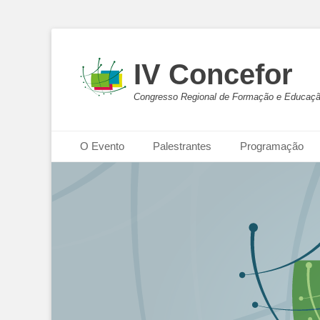
IV Concefor
Congresso Regional de Formação e Educaçã
Menu principal
Pular
O Evento
Palestrantes
Programação
para
o
conteúdo