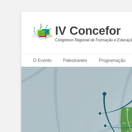
IV Concefor
Congresso Regional de Formação e Educaçã
Menu principal
Pular
O Evento
Palestrantes
Programação
para
o
conteúdo