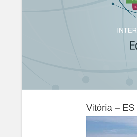
Postada
Vitória – ES