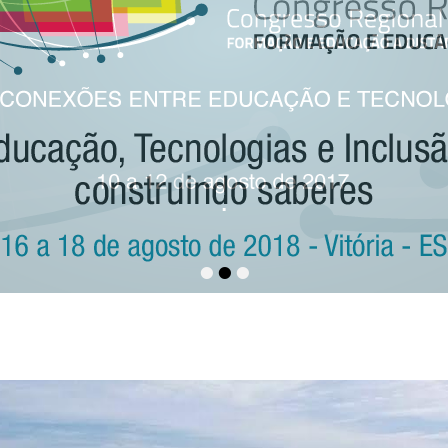
_
 na
por
admin
•
•
•