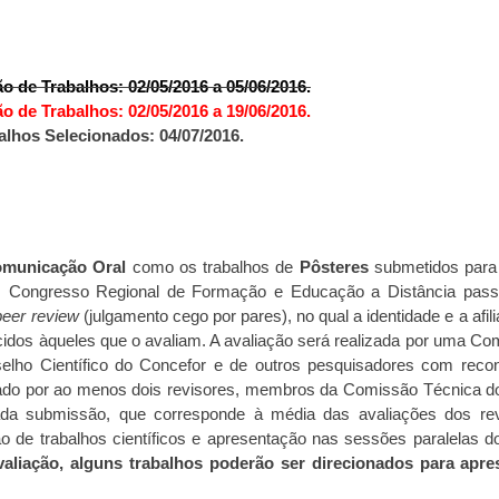
 de Trabalhos: 02/05/2016 a 05/06/2016.
 de Trabalhos: 02/05/2016 a 19/06/2016.
alhos Selecionados: 04/07/2016.
municação Oral
como os trabalhos de
Pôsteres
submetidos para
II Congresso Regional de Formação e Educação a Distância pa
peer review
(julgamento cego por pares), no qual a identidade e a afili
cidos àqueles que o avaliam. A avaliação será realizada por uma C
lho Científico do Concefor e de outros pesquisadores com recon
iado por ao menos dois revisores, membros da Comissão Técnica d
cada submissão, que corresponde à média das avaliações dos revi
ão de trabalhos científicos e apresentação nas sessões paralelas 
avaliação, alguns trabalhos poderão ser direcionados para ap