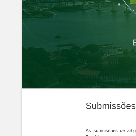
Postada
Submissões
As submissões de artig