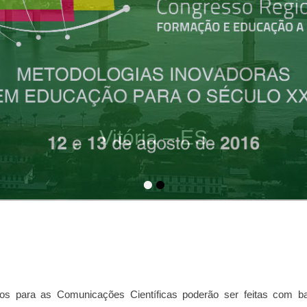
 na
por
admin
•
•
os para as Comunicações Científicas poderão ser feitas com b