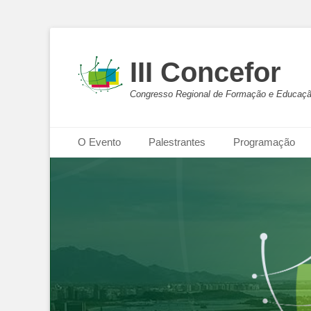
III Concefor
Congresso Regional de Formação e Educaçã
Menu principal
Pular
O Evento
Palestrantes
Programação
para
o
conteúdo