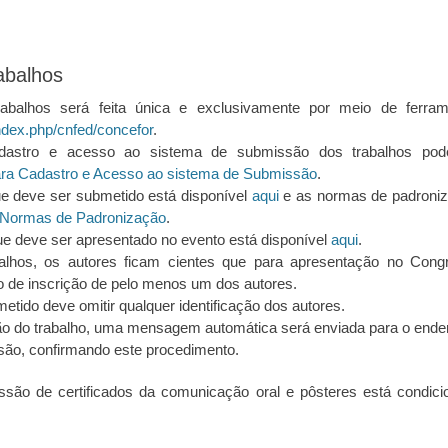
abalhos
balhos será feita única e exclusivamente por meio de ferrame
/index.php/cnfed/concefor
.
adastro e acesso ao sistema de submissão dos trabalhos po
ara Cadastro e Acesso ao sistema de Submissão
.
ue deve ser submetido está disponível
aqui
e as normas de padroniz
Normas de Padronização
.
e deve ser apresentado no evento está disponível
aqui
.
alhos, os autores ficam cientes que para apresentação no Cong
 de inscrição de pelo menos um dos autores.
etido deve omitir qualquer identificação dos autores.
o do trabalho, uma mensagem automática será enviada para o ender
são, confirmando este procedimento.
são de certificados da comunicação oral e pôsteres está condic