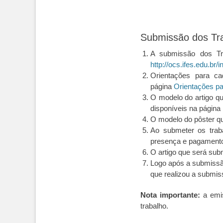
Submissão dos Tr
A submissão dos Tra
http://ocs.ifes.edu.br
Orientações para c
página
Orientações p
O modelo do artigo q
disponíveis na página
O modelo do pôster qu
Ao submeter os trab
presença e pagamento
O artigo que será subm
Logo após a submissã
que realizou a submis
Nota importante:
a emis
trabalho.