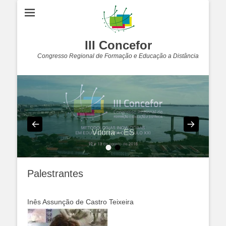
III Concefor
Congresso Regional de Formação e Educação a Distância
Vitória – ES
•
•
Postada na
por
admin
Postada na
por
admin
Palestrantes
Inês Assunção de Castro Teixeira